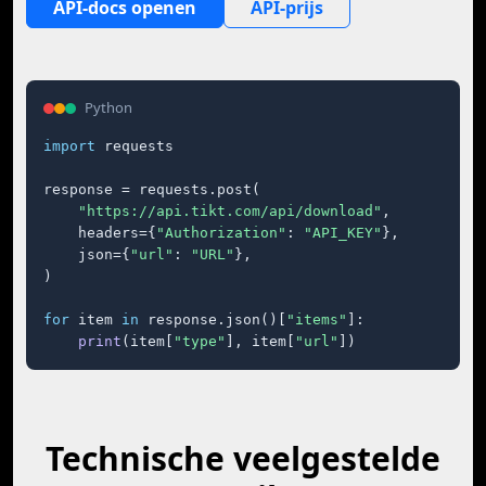
API-docs openen
API-prijs
Python
import
 requests

response = requests.post(

"https://api.tikt.com/api/download"
,

    headers={
"Authorization"
: 
"API_KEY"
},

    json={
"url"
: 
"URL"
},

)

for
 item 
in
 response.json()[
"items"
]:

print
(item[
"type"
], item[
"url"
])
Technische veelgestelde