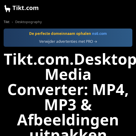
Tikt.com
Tikt
Desktopography
De perfecte domeinnaam ophalen
ns6.com
Verwijder advertenties met PRO →
Tikt.com.Deskto
Media
Converter: MP4,
MP3 &
Afbeeldingen
uitpakken