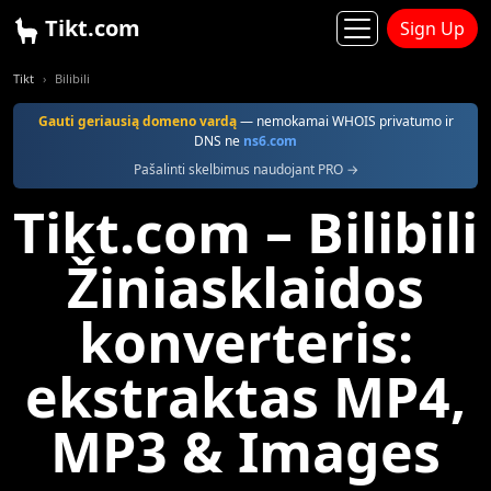
Tikt.com
Sign Up
Tikt
Bilibili
Gauti geriausią domeno vardą
— nemokamai WHOIS privatumo ir
DNS ne
ns6.com
Pašalinti skelbimus naudojant PRO →
Tikt.com – Bilibili
Žiniasklaidos
konverteris:
ekstraktas MP4,
MP3 & Images