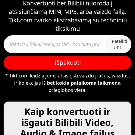
Konvertuoti bet Bilibili nuoroda į
atsisiunčiamą MP4, MP3, arba vaizdo failą.
Tikt.com tvarko ekstrahavimą su techniniu
tikslumu
Pateikti
URL
Išpakuoti
* Tikt.com leidžia jums atsisiųsti vaizdo įrašus, vaizdus,
ir kolekcijas iš
bet kokia palaikoma laikmena
prieglobos vieta.
Kaip konvertuoti ir
išgauti Bilibili Video,
Audio & Image failus