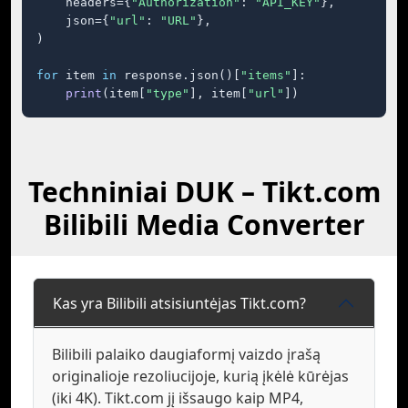
    headers={
"Authorization"
: 
"API_KEY"
},

    json={
"url"
: 
"URL"
},

)

for
 item 
in
 response.json()[
"items"
]:

print
(item[
"type"
], item[
"url"
])
Techniniai DUK – Tikt.com
Bilibili Media Converter
Kas yra Bilibili atsisiuntėjas Tikt.com?
Bilibili palaiko daugiaformį vaizdo įrašą
originalioje rezoliucijoje, kurią įkėlė kūrėjas
(iki 4K). Tikt.com jį išsaugo kaip MP4,