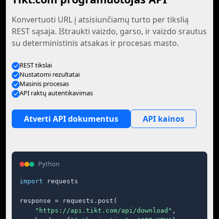
Konvertuoti URL į atsisiunčiamų turto per tikslią
REST sąsaja. Ištraukti vaizdo, garso, ir vaizdo srautus
su deterministinis atsakas ir procesas masto.
REST tikslai
Nustatomi rezultatai
Masinis procesas
API raktų autentikavimas
Atverti API dokumentus
API kainos
Python
import
 requests

response = requests.post(

"https://api.tikt.com/api/download"
,
