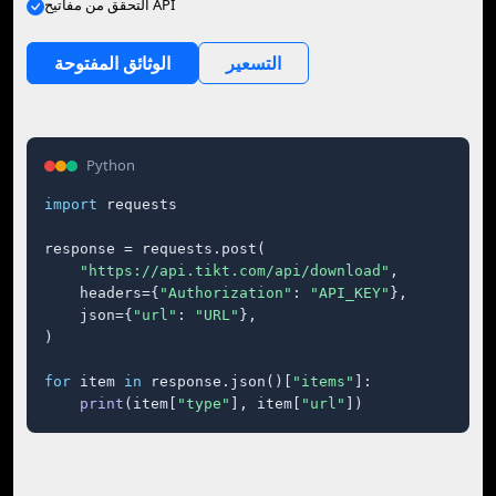
التحقق من مفاتيح API
التسعير
الوثائق المفتوحة
Python
import
 requests

response = requests.post(

"https://api.tikt.com/api/download"
,

    headers={
"Authorization"
: 
"API_KEY"
},

    json={
"url"
: 
"URL"
},

)

for
 item 
in
 response.json()[
"items"
]:

print
(item[
"type"
], item[
"url"
])