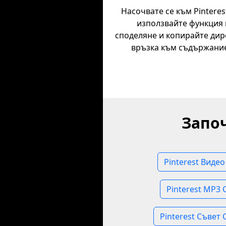
Насочвате се към Pinterest
използвайте функция 
споделяне и копирайте дир
връзка към съдържани
Запо
Pinterest Виде
Pinterest MP3 
Pinterest Съвет