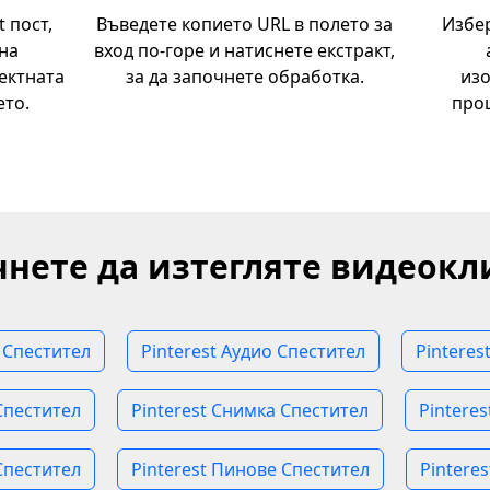
 пост,
Въведете копието URL в полето за
Избер
на
вход по-горе и натиснете екстракт,
ектната
за да започнете обработка.
изо
ето.
про
чнете да изтегляте видеокл
о Спестител
Pinterest Аудио Спестител
Pinteres
Спестител
Pinterest Снимка Спестител
Pinteres
 Спестител
Pinterest Пинове Спестител
Pintere