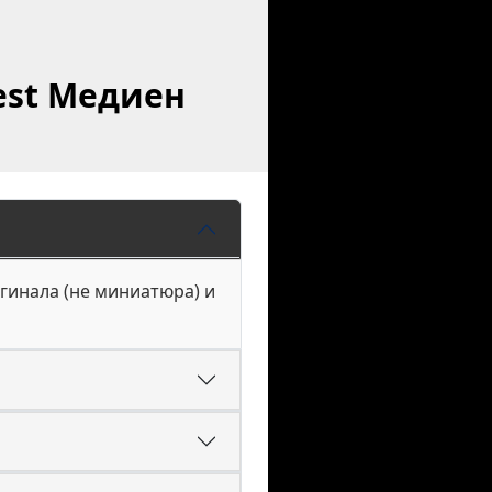
est Медиен
игинала (не миниатюра) и