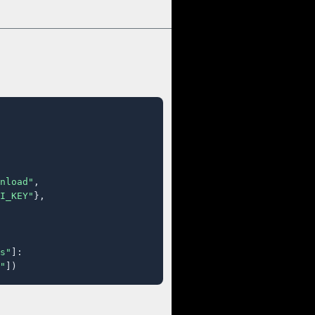
nload"
,

I_KEY"
},

s"
]:

"
])