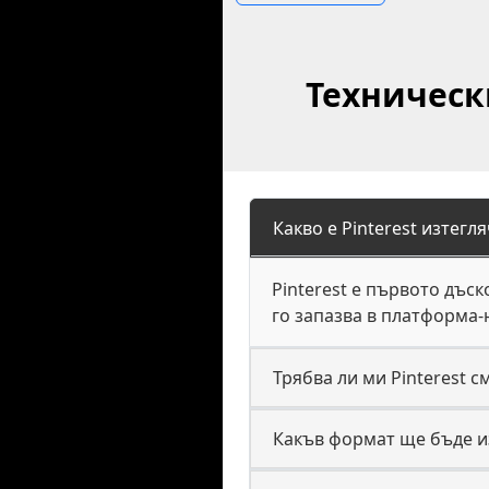
Техническ
Какво е Pinterest изтегля
Pinterest е първото дъс
го запазва в платформа-
Трябва ли ми Pinterest с
Какъв формат ще бъде из