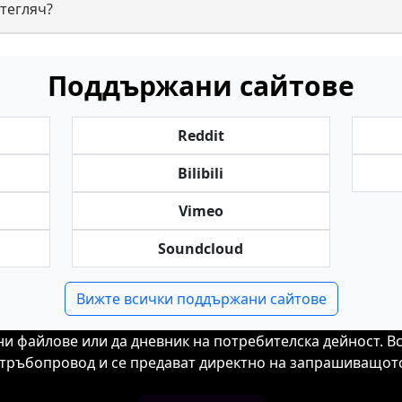
зтегляч?
Поддържани сайтове
Reddit
Bilibili
Vimeo
Soundcloud
Вижте всички поддържани сайтове
ени файлове или да дневник на потребителска дейност. В
тръбопровод и се предават директно на запрашиващото