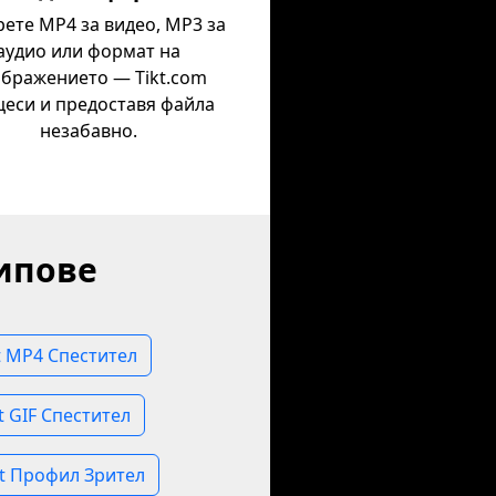
ете MP4 за видео, MP3 за
аудио или формат на
бражението — Tikt.com
цеси и предоставя файла
незабавно.
ипове
t MP4 Спестител
t GIF Спестител
st Профил Зрител