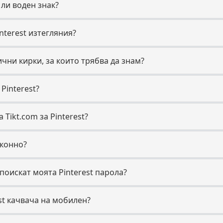
 ли воден знак?
nterest изтегляния?
ични кирки, за които трябва да знам?
Pinterest?
Tikt.com за Pinterest?
аконно?
поискат моята Pinterest парола?
est качвача на мобилен?