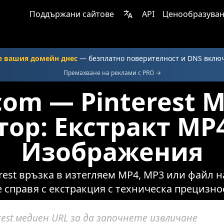
Поддържани сайтове
API
Ценообразува
е вашия домейн днес
— безплатно поверителност и DNS вклю
Премахване на реклами с PRO →
.com — Pinterest 
ор: Екстракт MP
Изображения
rest връзка в изтегляем MP4, MP3 или файл н
е справя с екстракция с техническа прецизно