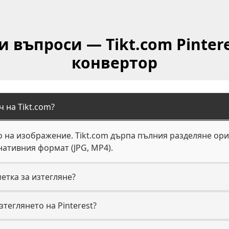
и въпроси — Tikt.com Pinter
конвертор
ч на Tikt.com?
ко на изображение. Tikt.com дърпа пълния разделяне ор
нативния формат (JPG, MP4).
метка за изтегляне?
теглянето на Pinterest?