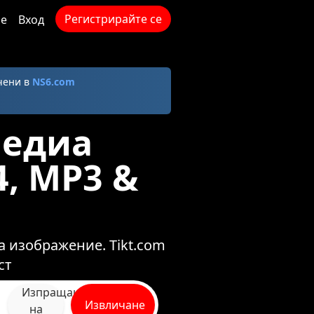
Регистрирайте се
не
Вход
чени в
NS6.com
Медиа
4, MP3 &
а изображение. Tikt.com
ст
Изпращане
Извличане
на