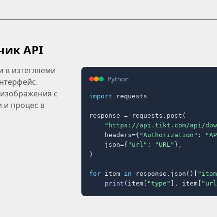
чик API
и в изтегляеми
Python
интерфейс.
 изображения с
import
 requests

 и процес в
response = requests.post(

"https://api.tikt.com/api/dow
    headers={
"Authorization"
: 
"AP
    json={
"url"
: 
"URL"
},

)

for
 item 
in
 response.json()[
"item
print
(item[
"type"
], item[
"url