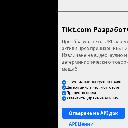
Tikt.com Разработ
Преобразуване на URL адрес
активи чрез прецизен REST 
Извличане на видео, аудио и
детерминистически отговори
мащаб.
РЕЗУЛЬТАТИВНИ крайни точки
Детерминистически отговори
Процес по скала
Автентифициране на API- key
Отваряне на API док
API Ценни