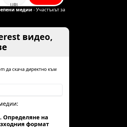
URL
репени медии
- Участъкът за
erest видео,
ве
com да скача директно към
 медии:
3. Определяне на
зходния формат