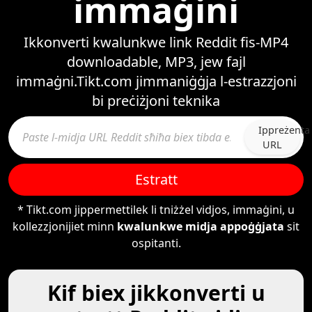
immaġini
Ikkonverti kwalunkwe link Reddit fis-MP4
downloadable, MP3, jew fajl
immaġni.Tikt.com jimmaniġġja l-estrazzjoni
bi preċiżjoni teknika
Ippreżenta
URL
Estratt
* Tikt.com jippermettilek li tniżżel vidjos, immaġini, u
kollezzjonijiet minn
kwalunkwe midja appoġġjata
sit
ospitanti.
Kif biex jikkonverti u