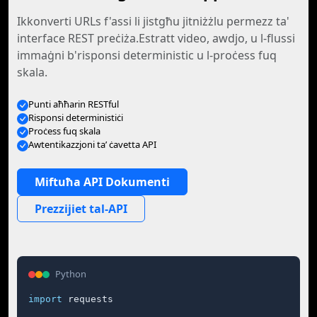
Ikkonverti URLs f'assi li jistgħu jitniżżlu permezz ta'
interface REST preċiża.Estratt video, awdjo, u l-flussi
immaġni b'risponsi deterministic u l-proċess fuq
skala.
Punti aħħarin RESTful
Risponsi deterministiċi
Proċess fuq skala
Awtentikazzjoni ta’ ċavetta API
Miftuħa API Dokumenti
Prezzijiet tal-API
Python
import
 requests
