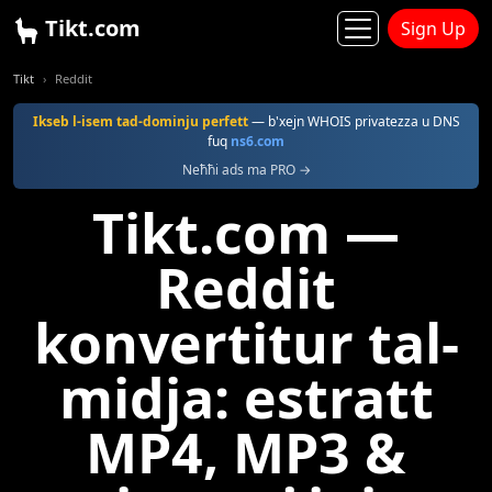
Tikt.com
Sign Up
Tikt
Reddit
Ikseb l-isem tad-dominju perfett
— b'xejn WHOIS privatezza u DNS
fuq
ns6.com
Neħħi ads ma PRO →
Tikt.com —
Reddit
konvertitur tal-
midja: estratt
MP4, MP3 &