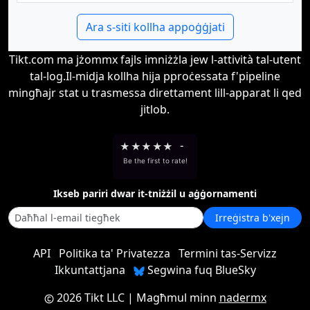
Ara s-siti kollha appoġġjati
Tikt.com ma jżommx fajls imniżżla jew l-attività tal-utent
tal-log.Il-midja kollha hija pproċessata f'pipeline
mingħajr stat u trasmessa direttament lill-apparat li qed
jitlob.
★
★
★
★
★
-
Be the first to rate!
Ikseb pariri dwar it-tniżżil u aġġornamenti
Irreġistra b'xejn
API
Politika ta' Privatezza
Termini tas-Servizz
Ikkuntattjana
Segwina fuq BlueSky
2026 Tikt LLC
| Magħmul minn
nadermx