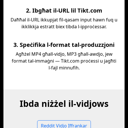
2. Ibgħat il-URL lil Tikt.com
Daħħal il-URL ikkupjat fil-qasam input hawn fuq u
ikklikkja estratt biex tibda l-ipproċessar.
3. Speċifika l-format tal-produzzjoni
Agħżel MP4 għall-vidjo, MP3 għall-awdjo, jew
format tal-immaġni — Tikt.com proċessi u jagħti
l-fajl minnufih.
Ibda niżżel il-vidjows
Reddit Vidjo Iffrankar