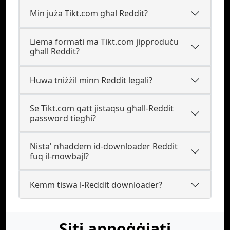
Min juża Tikt.com għal Reddit?
Liema formati ma Tikt.com jipproduċu
għall Reddit?
Huwa tniżżil minn Reddit legali?
Se Tikt.com qatt jistaqsu għall-Reddit
password tiegħi?
Nista' nħaddem id-downloader Reddit
fuq il-mowbajl?
Kemm tiswa l-Reddit downloader?
Siti appoġġjati