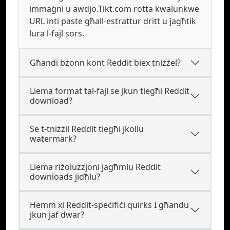
immaġni u awdjo.Tikt.com rotta kwalunkwe
URL inti paste għall-estrattur dritt u jagħtik
lura l-fajl sors.
Għandi bżonn kont Reddit biex tniżżel?
Liema format tal-fajl se jkun tiegħi Reddit
download?
Se t-tniżżil Reddit tiegħi jkollu
watermark?
Liema riżoluzzjoni jagħmlu Reddit
downloads jidħlu?
Hemm xi Reddit-speċifiċi quirks I għandu
jkun jaf dwar?