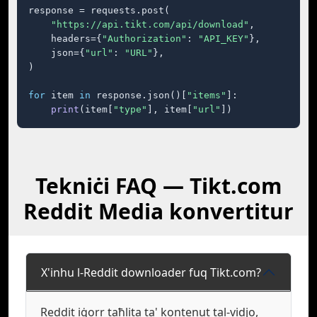
response = requests.post(

"https://api.tikt.com/api/download"
,

    headers={
"Authorization"
: 
"API_KEY"
},

    json={
"url"
: 
"URL"
},

)

for
 item 
in
 response.json()[
"items"
]:

print
(item[
"type"
], item[
"url"
])
Tekniċi FAQ — Tikt.com
Reddit Media konvertitur
X'inhu l-Reddit downloader fuq Tikt.com?
Reddit iġorr taħlita ta' kontenut tal-vidjo,