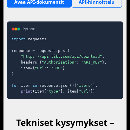
Avaa API-dokumentit
API-hinnoittelu
Python
import
 requests

response = requests.post(

"https://api.tikt.com/api/download"
,

    headers={
"Authorization"
: 
"API_KEY"
},

    json={
"url"
: 
"URL"
},

)

for
 item 
in
 response.json()[
"items"
]:

print
(item[
"type"
], item[
"url"
])
Tekniset kysymykset –