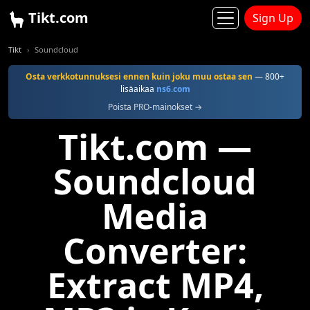
Tikt.com
Sign Up
Tikt
Soundcloud
Osta verkkotunnuksesi ennen kuin joku muu ostaa sen
— 800+
lisäaikaa
ns6.com
Poista PRO-mainokset →
Tikt.com —
Soundcloud
Media
Converter:
Extract MP4,