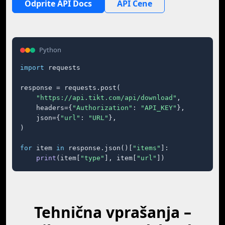
Odprite API Docs
API Cene
Python
import
 requests

response = requests.post(

"https://api.tikt.com/api/download"
,

    headers={
"Authorization"
: 
"API_KEY"
},

    json={
"url"
: 
"URL"
},

)

for
 item 
in
 response.json()[
"items"
]:

print
(item[
"type"
], item[
"url"
])
Tehnična vprašanja –