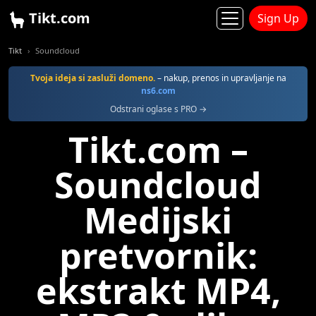
Tikt.com
Sign Up
Tikt
Soundcloud
Tvoja ideja si zasluži domeno.
– nakup, prenos in upravljanje na
ns6.com
Odstrani oglase s PRO →
Tikt.com –
Soundcloud
Medijski
pretvornik:
ekstrakt MP4,