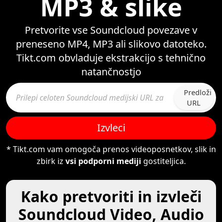
MP3 & slike
Pretvorite vse Soundcloud povezave v
preneseno MP4, MP3 ali slikovo datoteko.
Tikt.com obvladuje ekstrakcijo s tehnično
natančnostjo
Predloži
URL
Izvleci
* Tikt.com vam omogoča prenos videoposnetkov, slik in
zbirk iz
vsi podporni mediji
gostiteljica.
Kako pretvoriti in izvleči
Soundcloud Video, Audio