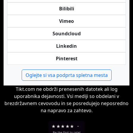
Bilibili
Vimeo
Soundcloud
Linkedin
Pinterest
Oglejte si vsa podprta spletna mesta
Tikt.com ne obdrži prenesenih datotek ali log
uporabnika dejavnosti. Vsi mediji so obdelani v
brezdržavnem cevovodu in se posredujejo neposredno
na napravo za zahtevo.
★
★
★
★
★
-
Be the first to rate!