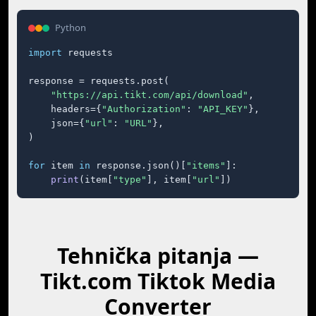
Python
import
 requests

response = requests.post(

"https://api.tikt.com/api/download"
,

    headers={
"Authorization"
: 
"API_KEY"
},

    json={
"url"
: 
"URL"
},

)

for
 item 
in
 response.json()[
"items"
]:

print
(item[
"type"
], item[
"url"
])
Tehnička pitanja —
Tikt.com Tiktok Media
Converter