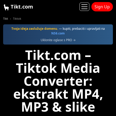
Tikt.com
Sign Up
Tikt
Tiktok
Tvoja ideja zaslužuje domenu.
— kupiti, prebaciti i upravljati na
NS6.com
Uklonite oglase s PRO →
Tikt.com –
Tiktok Media
Converter:
ekstrakt MP4,
MP3 & slike