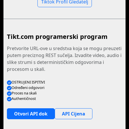
Tiktok Profil Gledatelj
Tikt.com programerski program
Pretvorite URL-ove u sredstva koja se mogu preuzeti
putem preciznog REST sučelja. Izvadite video, audio i
slike strumi s determinističkim odgovorima i
procesom u skali.
OSTRUJENI ISPITIVI
Određeni odgovori
Proces na skali
Authentičnost
Otvori API dok
API Cijena