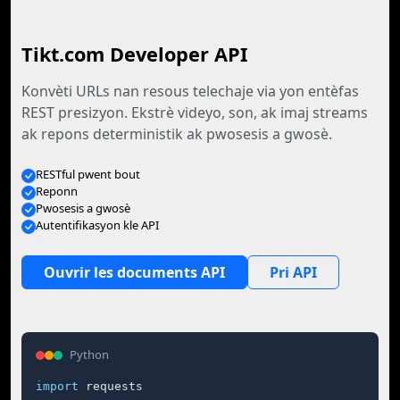
Tikt.com Developer API
Konvèti URLs nan resous telechaje via yon entèfas
REST presizyon. Ekstrè videyo, son, ak imaj streams
ak repons deterministik ak pwosesis a gwosè.
RESTful pwent bout
Reponn
Pwosesis a gwosè
Autentifikasyon kle API
Ouvrir les documents API
Pri API
Python
import
 requests
