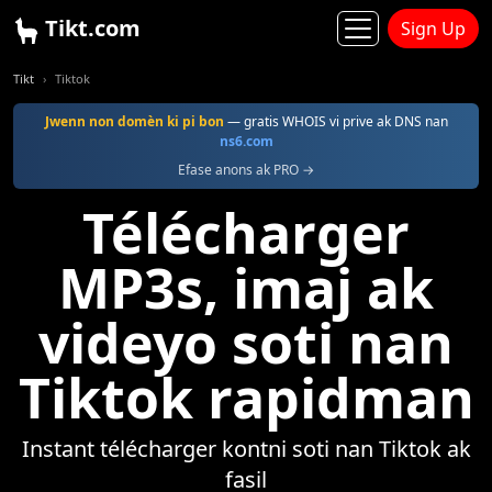
Tikt.com
Sign Up
Tikt
Tiktok
Jwenn non domèn ki pi bon
— gratis WHOIS vi prive ak DNS nan
ns6.com
Efase anons ak PRO →
Télécharger
MP3s, imaj ak
videyo soti nan
Tiktok rapidman
Instant télécharger kontni soti nan Tiktok ak
fasil