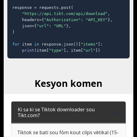
response = requests.post(

"https://api.tikt.com/api/download"
,

    headers={
"Authorization"
: 
"API_KEY"
},

    json={
"url"
: 
"URL"
},

)

for
 item 
in
 response.json()[
"items"
]:

print
(item[
"type"
], item[
"url"
])
Kesyon komen
Ki sa ki se Tiktok downloader sou
Tikt.com?
Tiktok se bati sou fòm kout clips vètikal (15-